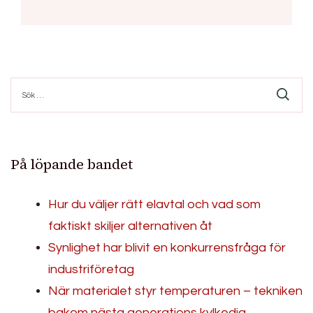
Sök
efter:
På löpande bandet
Hur du väljer rätt elavtal och vad som
faktiskt skiljer alternativen åt
Synlighet har blivit en konkurrensfråga för
industriföretag
När materialet styr temperaturen – tekniken
bakom nästa generations kylkedja