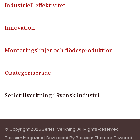
Industriell effektivitet
Innovation
Monteringslinjer och flödesproduktion
Okategoriserade
Serietillverkning i Svensk industri
© Copyright 2026
Serietillverkning
. All Rights Reserved.
Blossom Magazine | Developed By
Blossom Themes
.
Powered