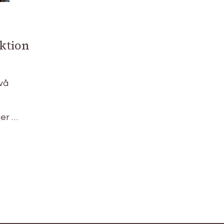
ktion
vå
jer …