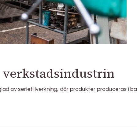
i verkstadsindustrin
glad av serietillverkning, där produkter produceras i b