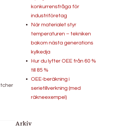
konkurrensfråga för
industriföretag
När materialet styr
temperaturen – tekniken
bakom nästa generations
kylkedja
Hur du lyfter OEE från 60 %
till 85 %
OEE-beräkning i
atcher
serietillverkning (med
räkneexempel)
Arkiv