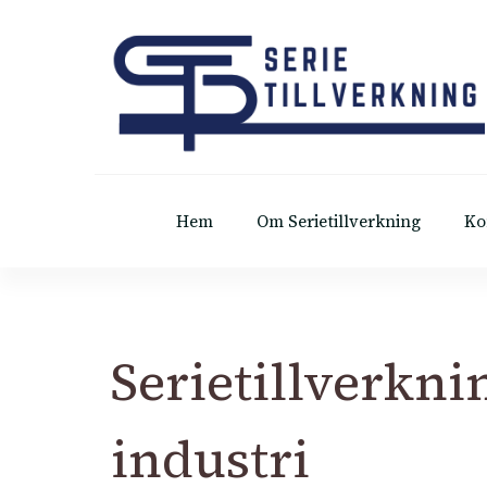
Serietillverkning
Hem
Om Serietillverkning
Ko
Serietillverkni
industri