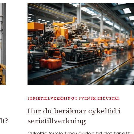
SERIETILLVERKNING I SVENSK INDUSTRI
Hur du beräknar cykeltid i
lt?
serietillverkning
t
Cykeltid (cycle time) är den tid det tar att